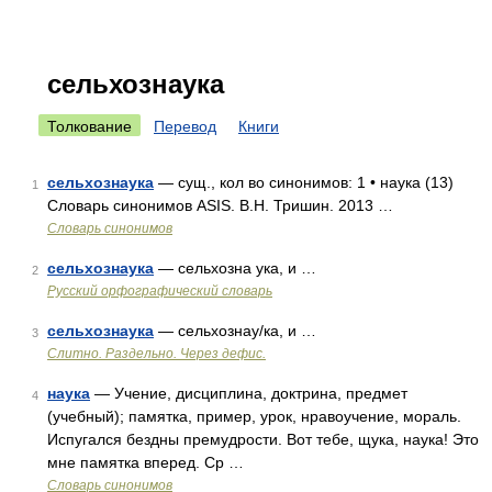
сельхознаука
Толкование
Перевод
Книги
сельхознаука
— сущ., кол во синонимов: 1 • наука (13)
1
Словарь синонимов ASIS. В.Н. Тришин. 2013 …
Словарь синонимов
сельхознаука
— сельхозна ука, и …
2
Русский орфографический словарь
сельхознаука
— сельхознау/ка, и …
3
Слитно. Раздельно. Через дефис.
наука
— Учение, дисциплина, доктрина, предмет
4
(учебный); памятка, пример, урок, нравоучение, мораль.
Испугался бездны премудрости. Вот тебе, щука, наука! Это
мне памятка вперед. Ср …
Словарь синонимов